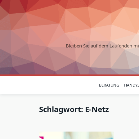
Skip
to
content
Bleiben Sie auf dem Laufenden m
BERATUNG
HANDY
Schlagwort:
E-Netz