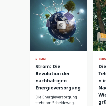
STROM
BER
Strom: Die
Die
Revolution der
Te
nachhaltigen
n i
Energieversorgung
Nac
Wi
Die Energieversorgung
gr
steht am Scheideweg.