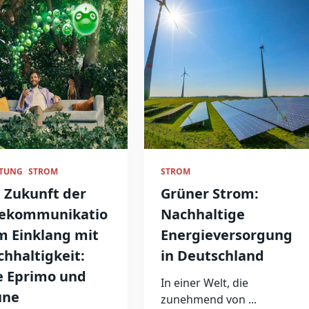
ATUNG
STROM
STROM
 Zukunft der
Grüner Strom:
lekommunikatio
Nachhaltige
m Einklang mit
Energieversorgung
hhaltigkeit:
in Deutschland
e Eprimo und
In einer Welt, die
üne
zunehmend von
...