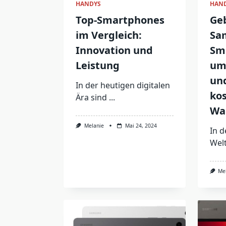
HANDYS
HAN
Top-Smartphones
Ge
im Vergleich:
Sa
Innovation und
Sm
Leistung
um
un
In der heutigen digitalen
kos
Ära sind
...
Wa
Melanie
Mai 24, 2024
In d
Welt
Me