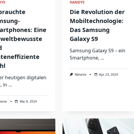
DYS
HANDYS
brauchte
Die Revolution der
msung-
Mobiltechnologie:
artphones: Eine
Das Samsung
weltbewusste
Galaxy S9
d
Samsung Galaxy S9 – ein
teneffiziente
Smartphone,
...
hl
Melanie
Apr. 23, 2024
er heutigen digitalen
, in
...
lanie
Mai 8, 2024