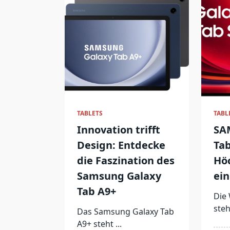
TABLETS
TABL
Innovation trifft
SA
Design: Entdecke
Tab
die Faszination des
Höc
Samsung Galaxy
ei
Tab A9+
Die 
steh
Das Samsung Galaxy Tab
A9+ steht
...