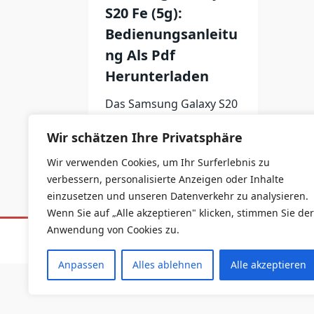
S20 Fe (5g):
Bedienungsanleitu
ng Als Pdf
Herunterladen
Das Samsung Galaxy S20
FE ist
...
Wir schätzen Ihre Privatsphäre
Melanie
Dez. 8, 2022
Wir verwenden Cookies, um Ihr Surferlebnis zu
verbessern, personalisierte Anzeigen oder Inhalte
einzusetzen und unseren Datenverkehr zu analysieren.
Wenn Sie auf „Alle akzeptieren" klicken, stimmen Sie der
Anwendung von Cookies zu.
Datenschutzerklärung
Impressum
Anpassen
Alles ablehnen
Alle akzeptieren