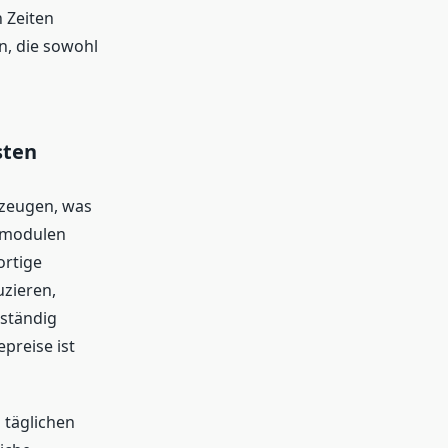
 Zeiten
on, die sowohl
sten
erzeugen, was
armodulen
ortige
zieren,
ständig
preise ist
 täglichen