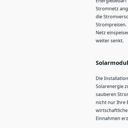
Energiebedarf 
Stromnetz ange
die Stromverso
Strompreisen.
Netz einspeise
weiter senkt.
Solarmodul
Die Installati
Solarenergie z
sauberen Stro
nicht nur Ihre 
wirtschaftlich
Einnahmen erzi