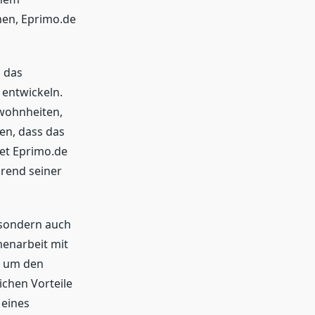
nen, Eprimo.de
d das
 entwickeln.
wohnheiten,
en, dass das
tet Eprimo.de
hrend seiner
, sondern auch
enarbeit mit
, um den
chen Vorteile
 eines