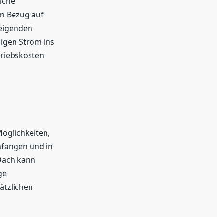
iche
in Bezug auf
teigenden
igen Strom ins
triebskosten
Möglichkeiten,
nfangen und in
Dach kann
ge
ätzlichen