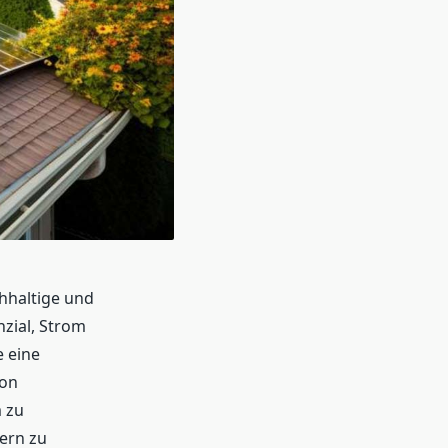
hhaltige und
zial, Strom
e eine
von
 zu
ern zu