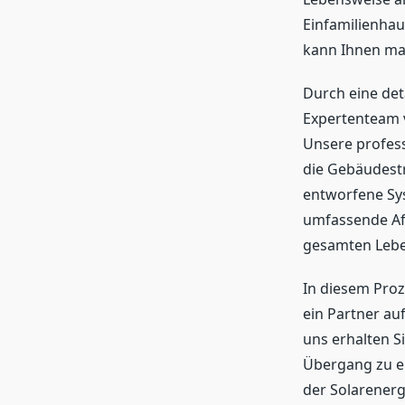
Einfamilienha
kann Ihnen ma
Durch eine det
Expertenteam v
Unsere profes
die Gebäudestr
entworfene Sys
umfassende Aft
gesamten Leben
In diesem Proz
ein Partner a
uns erhalten S
Übergang zu er
der Solarenerg