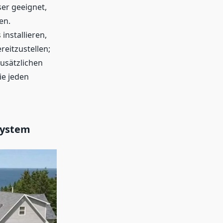
ser geeignet,
en.
nstallieren,
eitzustellen;
zusätzlichen
ie jeden
System