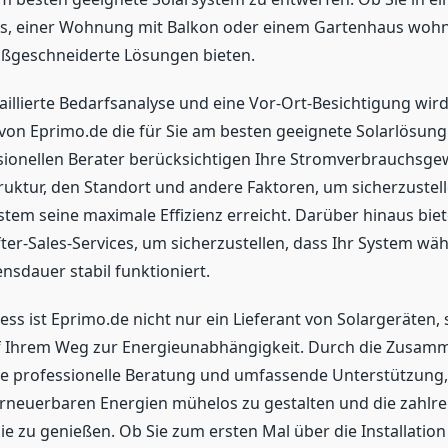
us, einer Wohnung mit Balkon oder einem Gartenhaus woh
ßgeschneiderte Lösungen bieten.
aillierte Bedarfsanalyse und eine Vor-Ort-Besichtigung wir
on Eprimo.de die für Sie am besten geeignete Solarlösung
sionellen Berater berücksichtigen Ihre Stromverbrauchsge
uktur, den Standort und andere Faktoren, um sicherzustell
tem seine maximale Effizienz erreicht. Darüber hinaus bie
er-Sales-Services, um sicherzustellen, dass Ihr System wä
sdauer stabil funktioniert.
ess ist Eprimo.de nicht nur ein Lieferant von Solargeräten
uf Ihrem Weg zur Energieunabhängigkeit. Durch die Zusamm
ie professionelle Beratung und umfassende Unterstützung
neuerbaren Energien mühelos zu gestalten und die zahlrei
ie zu genießen. Ob Sie zum ersten Mal über die Installation